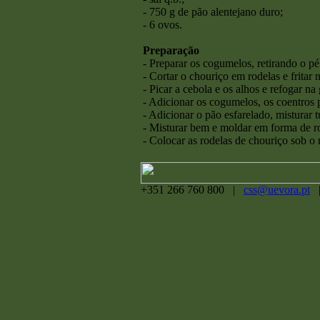
- 750 g de pão alentejano duro;
- 6 ovos.
Preparação
- Preparar os cogumelos, retirando o pé
- Cortar o chouriço em rodelas e fritar n
- Picar a cebola e os alhos e refogar na
- Adicionar os cogumelos, os coentros p
- Adicionar o pão esfarelado, misturar 
- Misturar bem e moldar em forma de r
- Colocar as rodelas de chouriço sob o
+351 266 760 800 |
css@uevora.pt
|