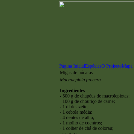
Página Inicial
Espécies
O Projecto
Mapa d
Migas de púcaras
Macrolepiota procera
Ingredientes
- 500 g de chapéus de macrolepiotas;
- 100 g de chouriço de carne;
- 1 dl de azeite;
- 1 cebola média;
- 4 dentes de alho;
- 1 molho de coentros;
- 1 colher de chá de colorau;
- sal q.b.;