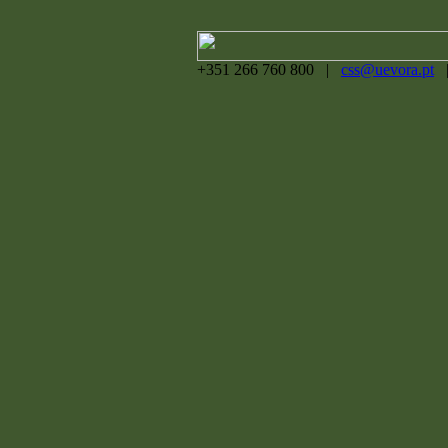
+351 266 760 800 |
css@uevora.pt
|