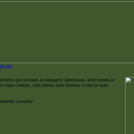
o site
gumelos que povoam as paisagens alentejanas, seleccionou-se
ies mais comuns, com formas mais bizarras e com os mais
retende consultar: