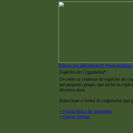
Página Inicial
Espécies
O Projecto
Mapa d
Espécies de Cogumelos*
De entre as centenas de espécies de co
um pequeno grupo, que inclui as espéc
diversos usos.
Seleccione a forma de cogumelos que p
» Forma típica de cogumelo
» Outras formas